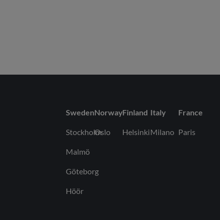
Sweden
Norway
Finland
Italy
France
Stockholm
Oslo
Helsinki
Milano
Paris
Malmö
Göteborg
Höör