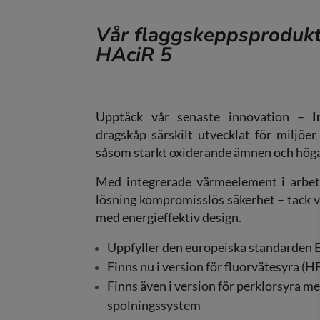
Vår flaggskeppsproduk
HAciR 5
Upptäck vår senaste innovation –
I
dragskåp särskilt utvecklat för miljöe
såsom starkt oxiderande ämnen och hög
Med integrerade värmeelement i arbe
lösning kompromisslös säkerhet – tack v
med energieffektiv design.
Uppfyller den europeiska standarden
Finns nu i version för fluorvätesyra (H
Finns även i version för perklorsyra m
spolningssystem