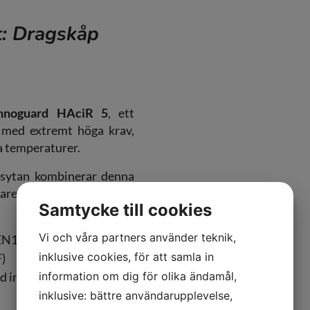
t: Dragskåp
nnoguard HAciR 5
, ett
r med extremt höga krav,
a temperaturer.
tsytan kombinerar denna
are tonat säkerhetsglas –
Samtycke till cookies
Vi och våra partners använder teknik,
 EN14175
inklusive cookies, för att samla in
F)
information om dig för olika ändamål,
ed integrerat
inklusive: bättre användarupplevelse,