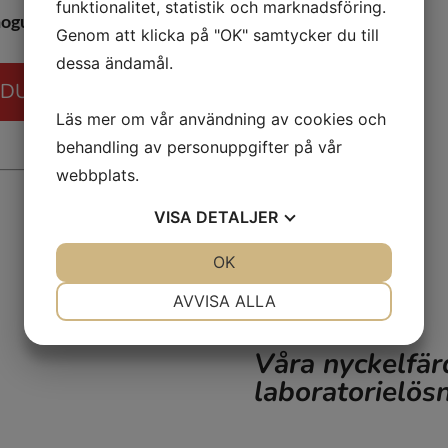
funktionalitet, statistik och marknadsföring.
oguard.
Genom att klicka på "OK" samtycker du till
dessa ändamål.
ODUKTER
Läs mer om vår användning av cookies och
behandling av personuppgifter på vår
webbplats.
VISA
DETALJER
JA
NEJ
OK
JA
NEJ
NÖDVÄNDIG
INSTÄLLNINGAR
AVVISA ALLA
JA
NEJ
JA
NEJ
Våra nyckelfär
MARKNADSFÖRING
STATISTIK
laboratorielös