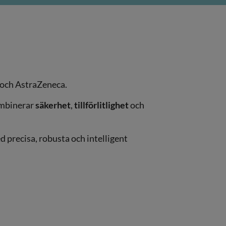
va och AstraZeneca.
ombinerar
säkerhet
,
tillförlitlighet
och
precisa, robusta och intelligent