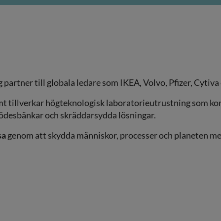
ig partner till globala ledare som IKEA, Volvo, Pfizer, Cyti
samt tillverkar högteknologisk laboratorieutrustning som k
flödesbänkar och skräddarsydda lösningar.
sa
genom att skydda människor, processer och planeten med 