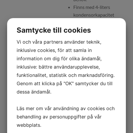
Finns med 4-liters
kondensorkapacitet
och
Samtycke till cookies
temperaturalternativ
på -55°C eller -110°C
Vi och våra partners använder teknik,
och kondensatorns
inklusive cookies, för att samla in
iskapacitet på 2,5 kg /
information om dig för olika ändamål,
24 timmar – max. 3 kg
inklusive: bättre användarupplevelse,
totalt.
funktionalitet, statistik och marknadsföring.
Finns med 9-liters
Genom att klicka på "OK" samtycker du till
kondensorkapacitet
dessa ändamål.
och
temperaturalternativ
på -55°C eller -100°C
Läs mer om vår användning av cookies och
och kondensatorns
behandling av personuppgifter på vår
iskapacitet på 4 kg / 24
webbplats.
timmar – max. 7 kg