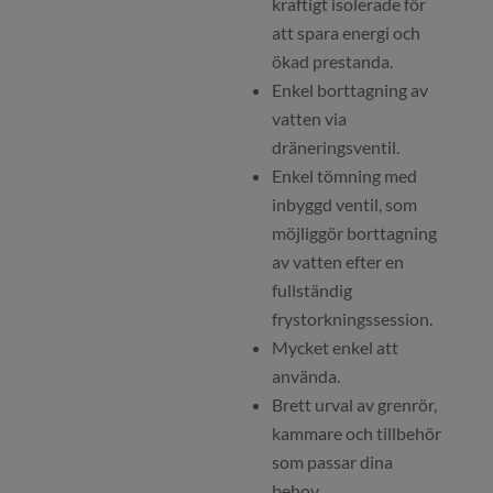
kraftigt isolerade för
att spara energi och
ökad prestanda.
Enkel borttagning av
vatten via
dräneringsventil.
Enkel tömning med
inbyggd ventil, som
möjliggör borttagning
av vatten efter en
fullständig
frystorkningssession.
Mycket enkel att
använda.
Brett urval av grenrör,
kammare och tillbehör
som passar dina
behov.