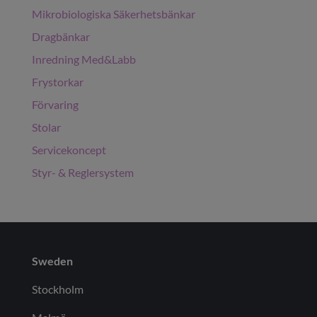
Mikrobiologiska Säkerhetsbänkar
Dragbänkar
Inredning Med&Labb
Frystorkar
Förvaring
Stolar
Servicekoncept
Styr- & Reglersystem
Sweden
Stockholm