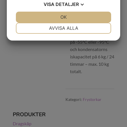
VISA
DETALJER
totalt.
Finns med 15-liters
JA
NEJ
OK
JA
NEJ
kondensorkapacitet
NÖDVÄNDIG
INSTÄLLNINGAR
och
AVVISA ALLA
temperaturalternativ
JA
NEJ
JA
NEJ
på -55°C eller -95°C
MARKNADSFÖRING
STATISTIK
och kondensatorns
iskapacitet på 6 kg / 24
timmar – max. 10 kg
totalt.
Kategori:
Frystorkar
PRODUKTER
Dragskåp