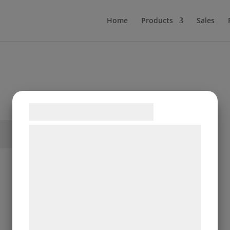
Home
Products
Sales
Samtykke til cookies
Vi og vores samarbejdspartnere bruger
teknologier, herunder cookies, til at
indsamle oplysninger om dig til forskellige
formål, herunder: Tilpasning af annoncering,
bedre brugeroplevelse, funktionalitet,
statistik og marketing. Disse oplysninger
kan blive delt med annoncerings- og