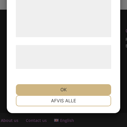
analysepartnere, som kan kombinere dem
med data, du tidligere har givet dem eller
de har indsamlet gennem din brug af deres
tjenester. Ved at klikke på 'OK' giver du
samtykke til disse formål.
Læs mere om vores brug af cookies og
behandling af persondata på vores
hjemmeside.
OK
NØDVENDIGE
PRÆFERENCER
AFVIS ALLE
MARKETING
STATISTIK
About us
Contact us
English