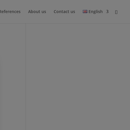
References
About us
Contact us
English