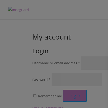
My account
Login
Required
Username or email address
*
Required
Password
*
Log in
Remember me
Lost your password?