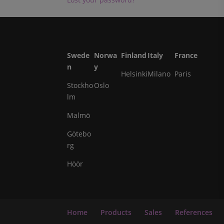
Swede
Norwa
Finland
Italy
France
n
y
Helsinki
Milano
Paris
Stockho
Oslo
lm
Malmö
Götebo
rg
Höör
Home
Products
Sales
References