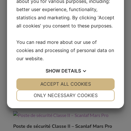
about you for various purposes, including:
l’environnement et de l’utilisateur. Également
appelée isolateur.
better user experience, functionality,
statistics and marketing. By clicking 'Accept
Etabli stérile à flux laminaire (LAF)
all cookies' you consent to these purposes.
Il s’agit d’un établi de sécurité avec flux laminaire
dans lequel l’air est filtré par un filtre HEPA (H14),
assurant une protection optimale du produit.
You can read more about our use of
Ce type d’équipement est utilisé pour la
cookies and processing of personal data on
manipulation d’objets stériles ou dans l’industrie
our website.
électronique.
5 résultats affichés
SHOW
DETAILS
YES
ACCEPT ALL COOKIES
NO
YES
NO
NECESSARY
PREFERENCES
Poste de sécurité Classe I – Scanlaf Jupiter
ONLY NECESSARY COOKIES
YES
NO
YES
NO
MARKETING
STATISTICS
Poste de sécurité Classe II – Scanlaf Mars Pro