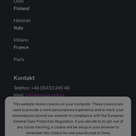
Oslo
Finland
Helsinki
Italy
Milano
France
Paris
Kontakt
Telefon: +46 (0)413 245 40
Mejl:
info@innoguard.se
This website stores cookies on your computer. These cookies are
used to provide a more personalized experience and to track your
whereabouts around our website in compliance with the European
General Data Protection Regulation. If you decide to to opt-out of
any future tracking, a cookie will be setup in your browser to
Start
Produkter
Återförsäljare
Referenser
remember this choice for one year.Accept or Deny