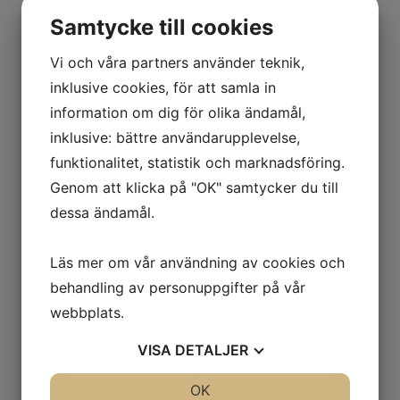
containervagnar,
Samtycke till cookies
transfervagnar och
plattformsvagnar.
Vi och våra partners använder teknik,
Containervagnen rör sig
inklusive cookies, för att samla in
alltid inom en icke-steril
information om dig för olika ändamål,
zon. Överföringsvagnen
med modulerna eller
inklusive: bättre användarupplevelse,
instrumentbehållarna
funktionalitet, statistik och marknadsföring.
placeras i
Genom att klicka på "OK" samtycker du till
containervagnen eller
dessa ändamål.
står på en
plattformsvagn.
Läs mer om vår användning av cookies och
Plattformsvagnen
lämnar aldrig den sterila
behandling av personuppgifter på vår
zonen.
webbplats.
Överföringsvagnarna
kan enkelt överföras från
VISA
DETALJER
plattformsvagnen till
JA
NEJ
OK
JA
NEJ
containervagnen och