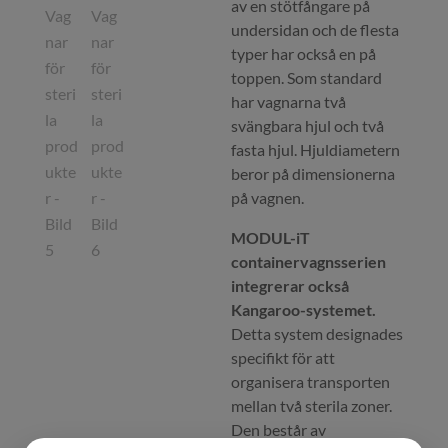
av en stötfångare på
undersidan och de flesta
typer har också en på
toppen. Som standard
har vagnarna två
svängbara hjul och två
fasta hjul. Hjuldiametern
beror på dimensionerna
på vagnen.
MODUL-iT
containervagnsserien
integrerar också
Kangaroo-systemet.
Detta system designades
specifikt för att
organisera transporten
mellan två sterila zoner.
Den består av