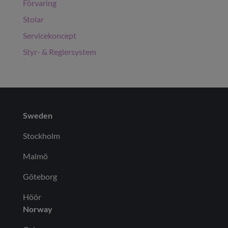
Förvaring
Stolar
Servicekoncept
Styr- & Reglersystem
Sweden
Stockholm
Malmö
Göteborg
Höör
Norway